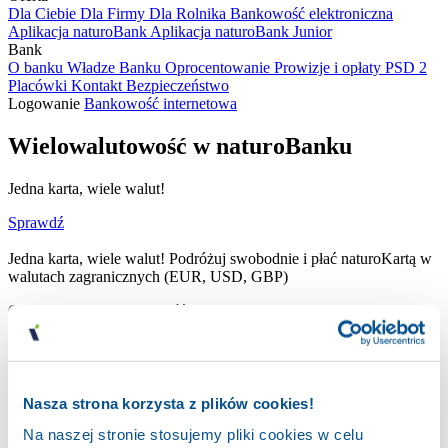
Dla Ciebie
Dla Firmy
Dla Rolnika
Bankowość elektroniczna
Aplikacja naturoBank
Aplikacja naturoBank Junior
Bank
O banku
Władze Banku
Oprocentowanie
Prowizje i opłaty
PSD 2
Placówki
Kontakt
Bezpieczeństwo
Logowanie
Bankowość internetowa
Wielowalutowość w naturoBanku
Jedna karta, wiele walut!
Sprawdź
Jedna karta, wiele walut! Podróżuj swobodnie i płać naturoKartą w
walutach zagranicznych (EUR, USD, GBP)
Czym jest wielowalutowość?
Wielowalutowość to opcja połączenia Twojej
karty debetowej
wydanej do
konta
w PLN z Twoimi kontami walutowymi w EUR,
USD oraz GBP.
Co zrobić aby mieć tę opcję dla swojej karty naturoBank?
Nasza strona korzysta z plików cookies!
Wystarczy przyjść do jednego z naszych
oddziałów
aby przypiąć
Na naszej stronie stosujemy pliki cookies w celu
kartę do rachunku walutowego.