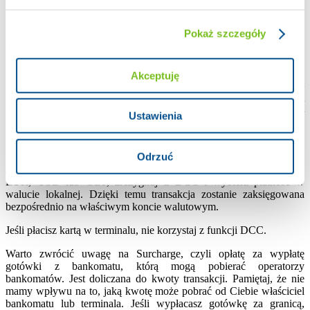
Surcharge?
Zachowaj czujność podczas wpłat, wypłat czy płatności kartą.
Pokaż szczegóły
Zwróć uwagę na pozabankową usługę DCC (Dynamic Currency
Conversion), czyli automatyczne przewalutowanie. Pozwala wybrać
walutę transakcji podczas płacenia kartą w terminalach lub
wypłacania gotówki z bankomatu. Dzięki DCC wiesz dokładnie, ile
Akceptuję
zapłacisz – również w innej walucie niż waluta kraju, w którym
akurat jesteś. To, czy zdecydujesz się na DCC, jest wyłącznie Twoją
decyzją. Pamiętaj jednak, że wiąże się to z przewalutowaniem i jest
Ustawienia
droższe (zwykle pobierana jest opłata obliczana według wyższego
kursu). Natomiast jeśli zdecydujesz się zapłacić w złotówkach, Twój
rachunek zostanie obciążony podwójnym przewalutowaniem.
Odrzuć
Jeśli chcesz, aby transakcja była rozliczona na koncie w walucie
EUR, USD lub GBP, zrezygnuj z DCC i wybierz płatność w
walucie lokalnej. Dzięki temu transakcja zostanie zaksięgowana
bezpośrednio na właściwym koncie walutowym.
Jeśli płacisz kartą w terminalu, nie korzystaj z funkcji DCC.
Warto zwrócić uwagę na Surcharge, czyli opłatę za wypłatę
gotówki z bankomatu, którą mogą pobierać operatorzy
bankomatów. Jest doliczana do kwoty transakcji. Pamiętaj, że nie
mamy wpływu na to, jaką kwotę może pobrać od Ciebie właściciel
bankomatu lub terminala. Jeśli wypłacasz gotówkę za granicą,