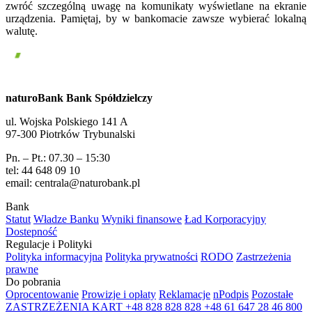
zwróć szczególną uwagę na komunikaty wyświetlane na ekranie
urządzenia. Pamiętaj, by w bankomacie zawsze wybierać lokalną
walutę.
naturoBank Bank Spółdzielczy
ul. Wojska Polskiego 141 A
97-300 Piotrków Trybunalski
Pn. – Pt.: 07.30 – 15:30
tel: 44 648 09 10
email: centrala@naturobank.pl
Bank
Statut
Władze Banku
Wyniki finansowe
Ład Korporacyjny
Dostepność
Regulacje i Polityki
Polityka informacyjna
Polityka prywatności
RODO
Zastrzeżenia
prawne
Do pobrania
Oprocentowanie
Prowizje i opłaty
Reklamacje
nPodpis
Pozostałe
ZASTRZEŻENIA KART
+48 828 828 828
+48 61 647 28 46
800