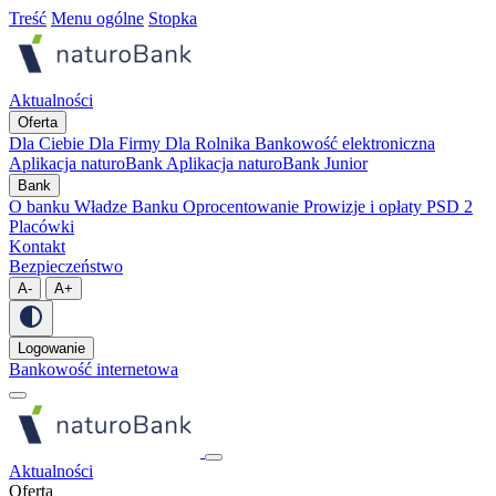
Treść
Menu ogólne
Stopka
Aktualności
Oferta
Dla Ciebie
Dla Firmy
Dla Rolnika
Bankowość elektroniczna
Aplikacja naturoBank
Aplikacja naturoBank Junior
Bank
O banku
Władze Banku
Oprocentowanie
Prowizje i opłaty
PSD 2
Placówki
Kontakt
Bezpieczeństwo
A-
A+
Logowanie
Bankowość internetowa
Aktualności
Oferta