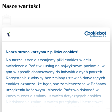
Nasze wartości
Solidność
Nasza strona korzysta z plików cookies!
Tradycja
Na naszej stronie stosujemy pliki cookies w celu
świadczenia Państwu usług na najwyższym poziomie, w
tym w sposób dostosowany do indywidualnych potrzeb.
Korzystanie z witryny bez zmiany ustawień dotyczących
Partnerstwo
cookies oznacza, że będą one zamieszczane w Państwa
urządzeniu końcowym. Możecie Państwo dokonać w
każdym czasie zmiany ustawień dotyczących cookies.
Niedokonanie zmian ustawień przeglądarki internetowej
Stabilność
na ustawienia blokujące zapisywanie plików cookies jest