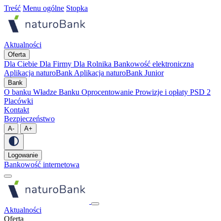
Treść
Menu ogólne
Stopka
Aktualności
Oferta
Dla Ciebie
Dla Firmy
Dla Rolnika
Bankowość elektroniczna
Aplikacja naturoBank
Aplikacja naturoBank Junior
Bank
O banku
Władze Banku
Oprocentowanie
Prowizje i opłaty
PSD 2
Placówki
Kontakt
Bezpieczeństwo
A-
A+
Logowanie
Bankowość internetowa
Aktualności
Oferta