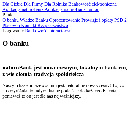
Dla Ciebie
Dla Firmy
Dla Rolnika
Bankowość elektroniczna
Aplikacja naturoBank
Aplikacja naturoBank Junior
Bank
O banku
Władze Banku
Oprocentowanie
Prowizje i opłaty
PSD 2
Placówki
Kontakt
Bezpieczeństwo
Logowanie
Bankowość internetowa
O banku
naturoBank jest nowoczesnym, lokalnym bankiem,
z wieloletnią tradycją spółdzielczą
Naszym hasłem przewodnim jest: naturalnie nowoczesny! To, co
nas wyróżnia, to indywidualne podejście do każdego Klienta,
ponieważ to on jest dla nas najważniejszy.