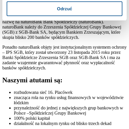
używanie nazwy Bank Spółdzielczy Ziemi Piotrkowskiej w
Piotrkowie Trybunalskim.
Odrzuć
01 lutego 2023
r. Bank Spółdzielczy Ziemi Piotrkowskiej zmienił
nazwę na naturoBank Bank Spółdzielczy (naturoBank).
naturoBank należy do Zrzeszenia Spółdzielczej Grupy Bankowej
(SGB) z SGB-Bank SA, będącym Bankiem Zrzeszającym, które
skupia blisko 200 banków spółdzielczych.
Ponadto naturoBank objęty jest instytucjonalnym systemem ochrony
– IPS SGB, który został utworzony 23 listopada 2015 roku przez
Banki Spółdzielcze Zrzeszenia SGB oraz SGB-Bank SA i ma za
zadanie wzajemnie gwarantować płynność oraz wypłacalność
banków spółdzielczych.
Naszymi atutami są:
rozbudowana sieć 16. Placówek
znacząca rola na rynku usług finansowych w województwie
łódzkim
przynależność do jednej z największych grup bankowych w
Polsce –Spółdzielczej Grupy Bankowej
100% polski kapitał
działalność na lokalnym rynku od blisko trzech dekad