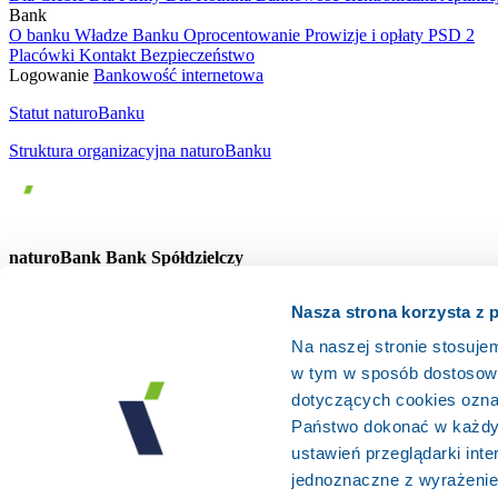
Bank
O banku
Władze Banku
Oprocentowanie
Prowizje i opłaty
PSD 2
Placówki
Kontakt
Bezpieczeństwo
Logowanie
Bankowość internetowa
Statut naturoBanku
Struktura organizacyjna naturoBanku
naturoBank Bank Spółdzielczy
ul. Wojska Polskiego 141 A
Nasza strona korzysta z 
97-300 Piotrków Trybunalski
Na naszej stronie stosuje
Pn. – Pt.: 07.30 – 15:30
tel: 44 648 09 10
w tym w sposób dostosowa
email: centrala@naturobank.pl
dotyczących cookies ozn
Państwo dokonać w każdy
Bank
Statut
Władze Banku
Wyniki finansowe
Ład Korporacyjny
Dostepno
ustawień przeglądarki inte
Regulacje i Polityki
jednoznaczne z wyrażenie
Polityka informacyjna
Polityka prywatności
RODO
Zastrzeżenia pr