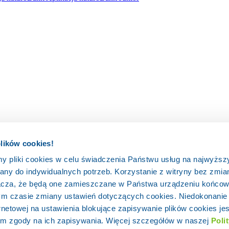
plików cookies!
my pliki cookies w celu świadczenia Państwu usług na najwyżs
ny do indywidualnych potrzeb. Korzystanie z witryny bez zmia
acza, że będą one zamieszczane w Państwa urządzeniu końco
m czasie zmiany ustawień dotyczących cookies. Niedokonanie
ść
rnetowej na ustawienia blokujące zapisywanie plików cookies jes
m zgody na ich zapisywania. Więcej szczegółów w naszej
Poli
awne