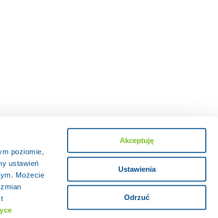
Akceptuję
zym poziomie,
ny ustawień
Ustawienia
wym. Możecie
 zmian
Odrzuć
t
tyce