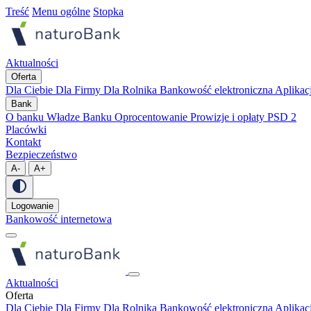
Treść
Menu ogólne
Stopka
Aktualności
Oferta
Dla Ciebie
Dla Firmy
Dla Rolnika
Bankowość elektroniczna
Aplikac
Bank
O banku
Władze Banku
Oprocentowanie
Prowizje i opłaty
PSD 2
Placówki
Kontakt
Bezpieczeństwo
A-
A+
Logowanie
Bankowość internetowa
Aktualności
Oferta
Dla Ciebie
Dla Firmy
Dla Rolnika
Bankowość elektroniczna
Aplikac