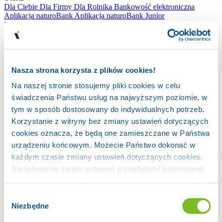
Dla Ciebie
Dla Firmy
Dla Rolnika
Bankowość elektroniczna
Aplikacja naturoBank
Aplikacja naturoBank Junior
Bank
O banku
Władze Banku
Oprocentowanie
Prowizje i opłaty
PSD 2
Placówki
Kontakt
Bezpieczeństwo
Logowanie
Bankowość internetowa
Aktualności/Promocje
Nasza strona korzysta z plików cookies!
Weryfikacja tożsamości
Na naszej stronie stosujemy pliki cookies w celu
świadczenia Państwu usług na najwyższym poziomie, w
22 April 2024
tym w sposób dostosowany do indywidualnych potrzeb.
Korzystanie z witryny bez zmiany ustawień dotyczących
autor: Bożena Larecka-Kowalska
cookies oznacza, że będą one zamieszczane w Państwa
Weryfikacja tożsamości
urządzeniu końcowym. Możecie Państwo dokonać w
Z przyjemnością informujemy o nowej funkcjonalności
aplikacji
każdym czasie zmiany ustawień dotyczących cookies.
naturoBank, jaką jest weryfikacja tożsamości pracownika banku.
Niedokonanie zmian ustawień przeglądarki internetowej
Dzięki niej sprawdzisz, czy rozmowa telefoniczna przebiega
na ustawienia blokujące zapisywanie plików cookies jest
faktycznie z pracownikiem naszego banku.
Jak działa usługa?
jednoznaczne z wyrażeniem zgody na ich
Wybór
Przed rozmową telefoniczną, otrzymujesz powiadomienie w
zapisywania. Więcej szczegółów w naszej
Polityce
Niezbędne
aplikacji o planowanym kontakcie ze strony banku, z podanymi
zgody
prywatności
szczegółami, tj. imieniem i nazwiskiem doradcy, nazwą placówki