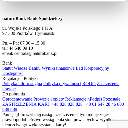
naturoBank Bank Spółdzielczy
ul. Wojska Polskiego 141 A
97-300 Piotrków Trybunalski
Pn. – Pt.: 07.30 – 15:30
tel: 44 648 09 10
email: centrala@naturobank.pl
Bank
Statut
Władze Banku
Wyniki finansowe
Ład Korporacyjny
Dostepność
Regulacje i Polityki
Polityka informacyjna
Polityka prywatności
RODO
Zastrzeżenia
prawne
Do pobrania
Oprocentowanie
Prowizje i opłaty
Reklamacje
nPodpis
Pozostałe
ZASTRZEŻENIA KART
+48 828 828 828
+48 61 647 28 46
800
888 888
Pamiętaj! Im szybciej nastąpi zastrzeżenie, tym mniejsze jest
prawdopodobieństwo wystąpienia strat powstałych w wyniku
nieuczciwego wykorzystania karty!