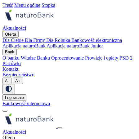
Treść
Menu ogólne
Stopka
Aktualności
Oferta
Dla Ciebie
Dla Firmy
Dla Rolnika
Bankowość elektroniczna
Aplikacja naturoBank
Aplikacja naturoBank Junior
Bank
O banku
Władze Banku
Oprocentowanie
Prowizje i opłaty
PSD 2
Placówki
Kontakt
Bezpieczeństwo
A-
A+
Logowanie
Bankowość internetowa
Aktualności
Oferta